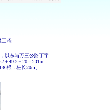
梁工程
，以东与万三公路丁字
＋49.5＋20＝201m，
136根，桩长20m、