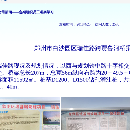
 公司新闻——定期组织员工考察学习
发布时间：2018/4/23 访问人数：2570
郑州市白沙园区瑞佳路跨贾鲁河桥
佳路现况及规划情况，以西与规划铁中路十字相交
。桥梁总长207m，总宽56m纵向布跨为20＋49.5＋62
面积11592㎡。桩基D1200、D1500钻孔灌注桩，共
m、40m。